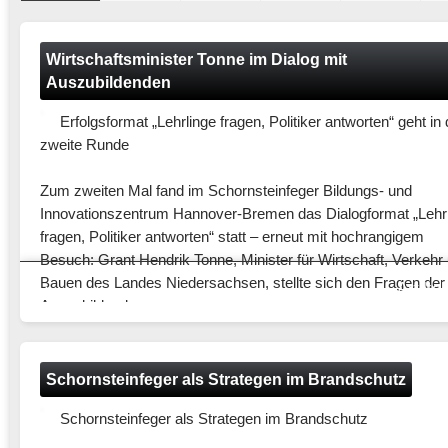
Wirtschaftsminister Tonne im Dialog mit
Auszubildenden
Erfolgsformat „Lehrlinge fragen, Politiker antworten“ geht in 
zweite Runde
Zum zweiten Mal fand im Schornsteinfeger Bildungs- und
Innovationszentrum Hannover-Bremen das Dialogformat „Lehr
fragen, Politiker antworten“ statt – erneut mit hochrangigem
Besuch: Grant Hendrik Tonne, Minister für Wirtschaft, Verkehr
Bauen des Landes Niedersachsen, stellte sich den Fragen der
Artikel
LIV Niedersachsen
Auszubildenden.
Die Veranstaltung ist eine Initiative des Landesinnungsmeister
verfolgt ein klares Ziel: Auszubildende aktiv an politische Proz
Schornsteinfeger als Strategen im Brandschutz
heranzuführen, den direkten Dialog zu fördern und das Verstän
Schornsteinfeger als Strategen im Brandschutz
für demokratische Mitwirkung zu stärken. Junge Menschen so
erleben, dass ihre Fragen, Anliegen und Perspektiven Gehör f