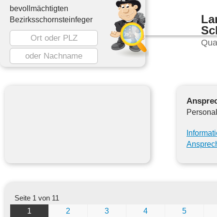
bevollmächtigten
La
Bezirksschornsteinfeger
Sc
Qua
Ansprec
Personal
Informat
Ansprech
Seite 1 von 11
1
2
3
4
5